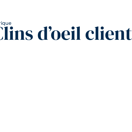
lins d’oeil clien
On vient de recevoir les 50ex textile et shoes. Merci à toute