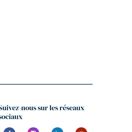
très réussi, et livré plus tôt qu’espéré
ois !Bonne journée à vous.
Suivez-nous sur les réseaux
sociaux