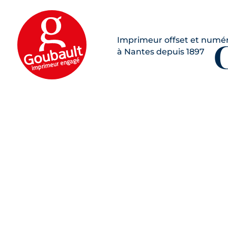
C
Top ! Merci.