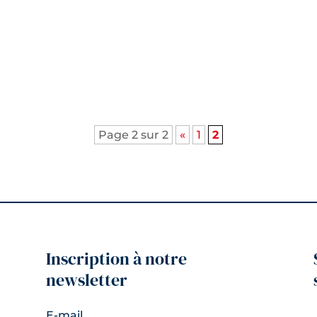
remercier pour cette nouvelle prestation : le calendrier est 
 humeur, l’écoute et la constructivité, comme à chaque f
Page 2 sur 2
«
1
2
Inscription à notre
newsletter
E-mail