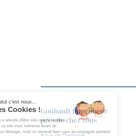
Sylvie, Michel, Cyril, Je tiens à vous 
! Tout cela dans la bonne
Salut c'est nous...
les Cookies !
Goubault Imprimeur
près de chez vous
On a attendu d'être sûrs que le contenu
de ce site vous intéresse avant de
vous déranger, mais on aimerait bien vous accompagner pendant
8 rue de Thessalie