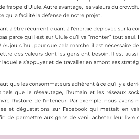
 de frappe d’Ulule
.
Autre avantage,
les valeurs du crowdf
ce qui a facilité la défense de notre projet
.
lant à être récurrent
quant à l’
énergie déployée sur la 
 pas parce qu’il est sur Ulule
qu’il
va “monter” tout seul. I
! Aujourd’hui,
pour que cela marche, il est nécessaire d
ettre des valeurs dont les gens ont besoin.
Il est aussi
laquelle s’appuyer
et
de travailler
en amont
ses straté
.
 faut que les consommateurs adhèrent à ce qu’il y a derri
tels que le réseautage, l’humain et les réseaux soci
vre l’histoire de l’intérieu
r. Par exemple, nous avons 
es et dégustations sur Facebook qui mettait en val
fin de permettre aux gens de venir acheter leur livre 