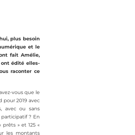
hui, plus besoin
 numérique et le
ont fait Amélie,
ont édité elles-
ous raconter ce
savez-vous que le
d pour 2019 avec
, avec ou sans
articipatif ? En
 prêts » et 125 «
ur les montants