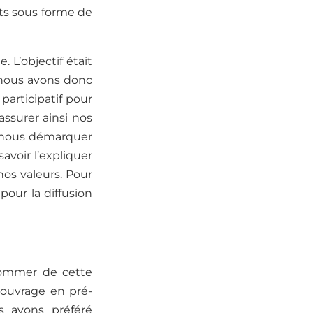
ts sous forme de
le.
L’objectif était
t nous avons donc
participatif
pour
assurer ainsi nos
r nous démarquer
savoir l’expliquer
nos valeurs.
Pour
our la diffusion
sommer de cette
 ouvrage en pré-
s avons préféré