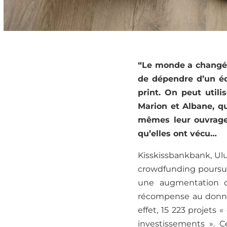
“Le monde a changé, 
de dépendre d’un édi
print. On peut utilis
Marion et Albane, qu
mêmes leur ouvrage,
qu’elles ont vécu…
Kisskissbankbank, Ulu
crowdfunding poursuit
une augmentation d
récompense au donneu
effet, 15 223 projets 
investissements ».
C