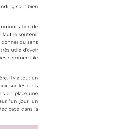
unding sont bien
communication de
l faut
le
soutenir
e
donner du sens
 très utile
d’avoir
gies commerciale
ère.
Il y a tout un
aux sur lesquels
mis en place une
eur “un jou
r,
un
dédicacé dans la