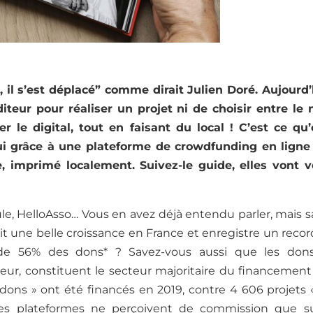
il s’est déplacé” comme dirait Julien Doré. Aujourd’
teur pour réaliser un projet ni de choisir entre le
er le digital, tout en faisant du local ! C’est ce qu’
i grâce à une plateforme de crowdfunding en ligne 
 imprimé localement. Suivez-le guide, elles vont v
le, HelloAsso
… V
ous en avez déjà entendu parler, mais 
 une belle croissance en France et enregistre un recor
e 56% des dons* ? Savez-vous aussi que les dons
r, constituent le secteur majoritaire du financement p
« dons » ont été financés en 2019, contre 4 606 projets «
es plateformes ne perçoivent de commission que s