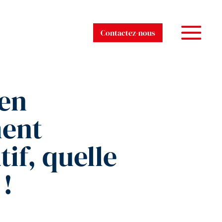
Contactez-nous
 en
ment
tif, quelle
 !