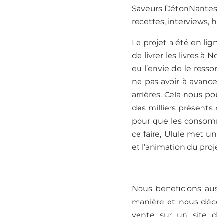
Saveurs DétonNantes 
recette
s
, interview
s
, 
Le projet
a été
en lig
de livrer les livres
à No
eu l’envie de le resso
ne pas
avoir à avance
arrières. Cela nous 
des milliers présents s
pour que les conso
ce faire,
Ulule met un 
et l’animation du proj
Nous bénéficions au
manière et nous déc
vente sur un site d