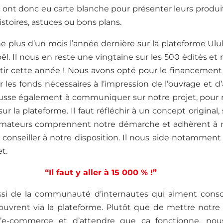
ont donc eu carte blanche pour présenter leurs produi
histoire
s
, astuce
s
ou bon
s
plan
s
.
ne
plus d’un mois
l’année
dernière sur
la plateforme Ulu
ël. Il nous en reste une vingtaine sur les 500 édités e
rtir cette année ! Nous avons
opté pour
le financement 
r les fonds
nécessaires à l’impression
de l’ouvrage et d’
pousse également à communiquer sur notre projet, pou
ur la plateforme. Il faut réfléchir à un concept original, 
mmateurs comprennent
notre démarche
et adhèrent à 
conseiller à notre disposition
.
Il nous aide notamment p
et.
“Il faut y aller à 15 000 % !”
ssi de la communauté d’internautes qui aiment con
ouvrent via
la plateforme.
Plutôt que de mettre notre
’e-commerce et d’attendre que ça fonctionne, nou