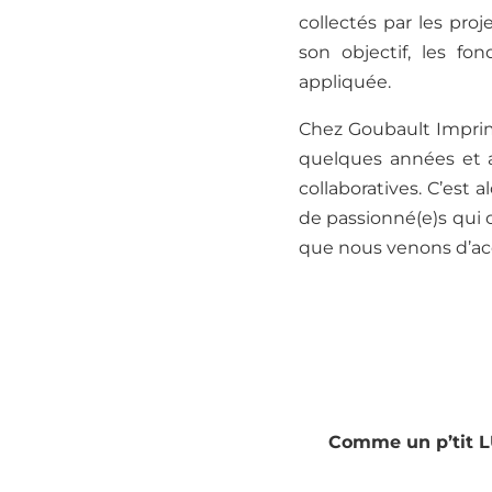
collectés par les proj
son objectif, les f
appliquée.
Chez Goubault
I
mprim
quelques années et a
collaboratives. C’est 
de passionné(e)s qui o
que nous venons d’a
Comme un p’tit LU