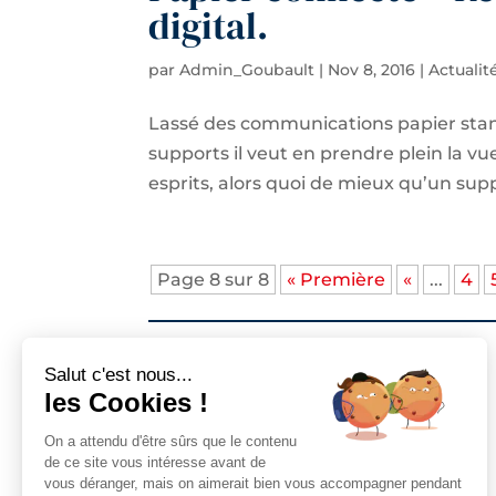
digital.
par
Admin_Goubault
|
Nov 8, 2016
|
Actualit
Lassé des communications papier sta
supports il veut en prendre plein la vu
esprits, alors quoi de mieux qu’un supp
Page 8 sur 8
« Première
«
...
4
Salut c'est nous...
les Cookies !
Goubault Imprimeur
près de chez vous
On a attendu d'être sûrs que le contenu
de ce site vous intéresse avant de
vous déranger, mais on aimerait bien vous accompagner pendant