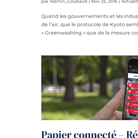
par
Admin_Goubault
|
Nov 25, 2016
|
Actuali
Quand les gouvernements et les industr
de l’air, que le protocole de Kyoto sem
« Greenwashing » que de la mesure co
Papier connecté – Ré