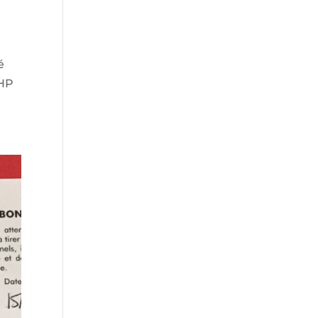
é
 HP