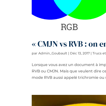
« CMJN vs RVB : on en
par
Admin_Goubault
|
Déc 13, 2017
|
Trucs e
Lorsque vous avez un document à impr
RVB ou CMJN. Mais que veulent dire ce
mode RVB aussi appelé trichromie ou s