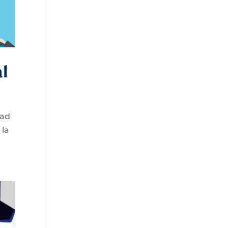
l
ead
 la